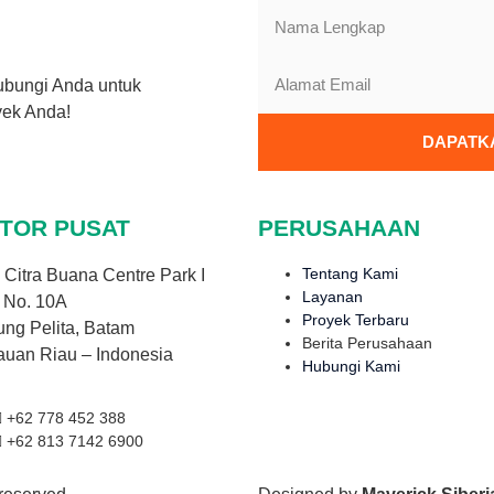
hubungi Anda untuk
yek Anda!
DAPATKA
TOR PUSAT
PERUSAHAAN
Tentang Kami
Citra Buana Centre Park I
Layanan
 No. 10A
Proyek Terbaru
ng Pelita, Batam
Berita Perusahaan
auan Riau – Indonesia
Hubungi Kami
+62 778 452 388
+62 813 7142 6900