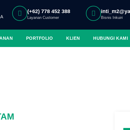
(+62) 778 452 388
inti_m2@y
DA
Layanan Customer
Bisnis Inkuiri
YANAN
PORTFOLIO
KLIEN
HUBUNGI KAMI
DETAIL PROJECT
TAM