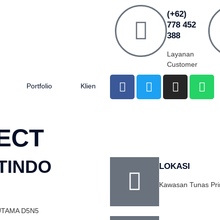
(+62)
778 452
388
Layanan
Customer
Portfolio
Klien
ECT
TINDO
LOKASI
Kawasan Tunas Pri